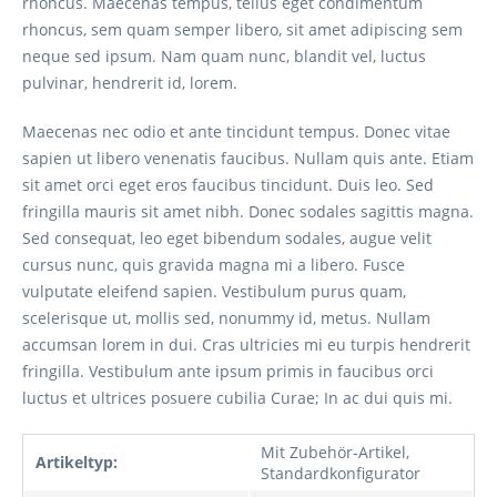
rhoncus. Maecenas tempus, tellus eget condimentum
rhoncus, sem quam semper libero, sit amet adipiscing sem
neque sed ipsum. Nam quam nunc, blandit vel, luctus
pulvinar, hendrerit id, lorem.
Maecenas nec odio et ante tincidunt tempus. Donec vitae
sapien ut libero venenatis faucibus. Nullam quis ante. Etiam
sit amet orci eget eros faucibus tincidunt. Duis leo. Sed
fringilla mauris sit amet nibh. Donec sodales sagittis magna.
Sed consequat, leo eget bibendum sodales, augue velit
cursus nunc, quis gravida magna mi a libero. Fusce
vulputate eleifend sapien. Vestibulum purus quam,
scelerisque ut, mollis sed, nonummy id, metus. Nullam
accumsan lorem in dui. Cras ultricies mi eu turpis hendrerit
fringilla. Vestibulum ante ipsum primis in faucibus orci
luctus et ultrices posuere cubilia Curae; In ac dui quis mi.
Mit Zubehör-Artikel,
Artikeltyp:
Standardkonfigurator