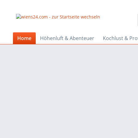
Home
Höhenluft & Abenteuer
Kochlust & Pr