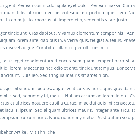
scing elit. Aenean commodo ligula eget dolor. Aenean massa. Cum s
c quam felis, ultricies nec, pellentesque eu, pretium quis, sem. 
rcu. In enim justo, rhoncus ut, imperdiet a, venenatis vitae, justo.
eger tincidunt. Cras dapibus. Vivamus elementum semper nisi. Aenea
Aliquam lorem ante, dapibus in, viverra quis, feugiat a, tellus. Phas
s nisi vel augue. Curabitur ullamcorper ultricies nisi.
 tellus eget condimentum rhoncus, sem quam semper libero, sit
it id, lorem. Maecenas nec odio et ante tincidunt tempus. Donec vi
tincidunt. Duis leo. Sed fringilla mauris sit amet nibh.
o eget bibendum sodales, augue velit cursus nunc, quis gravida ma
ollis sed, nonummy id, metus. Nullam accumsan lorem in dui. Cras u
ctus et ultrices posuere cubilia Curae; In ac dui quis mi consectet
iet iaculis, ipsum. Sed aliquam ultrices mauris. Integer ante arcu,
rper ipsum rutrum nunc. Nunc nonummy metus. Vestibulum volutpat
ubehör-Artikel, Mit ähnliche