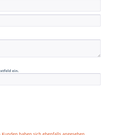
xtfeld ein.
h
Kunden haben sich ebenfalls angesehen