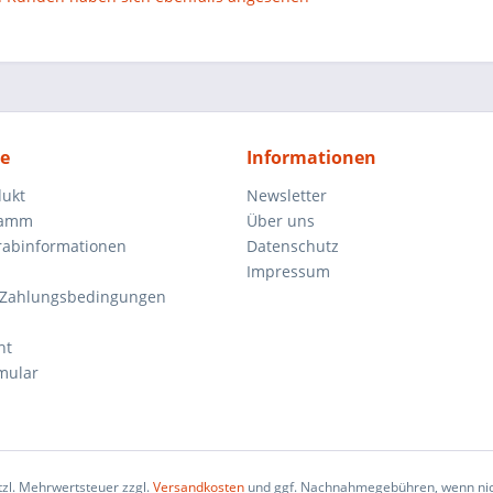
ce
Informationen
dukt
Newsletter
ramm
Über uns
orabinformationen
Datenschutz
Impressum
 Zahlungsbedingungen
ht
mular
etzl. Mehrwertsteuer zzgl.
Versandkosten
und ggf. Nachnahmegebühren, wenn nic