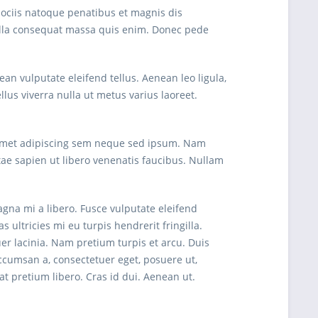
ociis natoque penatibus et magnis dis
Nulla consequat massa quis enim. Donec pede
n vulputate eleifend tellus. Aenean leo ligula,
ellus viverra nulla ut metus varius laoreet.
 amet adipiscing sem neque sed ipsum. Nam
tae sapien ut libero venenatis faucibus. Nullam
gna mi a libero. Fusce vulputate eleifend
ltricies mi eu turpis hendrerit fringilla.
uer lacinia. Nam pretium turpis et arcu. Duis
 accumsan a, consectetuer eget, posuere ut,
 pretium libero. Cras id dui. Aenean ut.