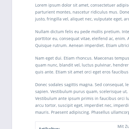
Lorem ipsum dolor sit amet, consectetuer adipi
parturient montes, nascetur ridiculus mus. Done
justo, fringilla vel, aliquet nec, vulputate eget, a
Nullam dictum felis eu pede mollis pretium. Int
porttitor eu, consequat vitae, eleifend ac, enim. 
Quisque rutrum. Aenean imperdiet. Etiam ultricie
Nam eget dui. Etiam rhoncus. Maecenas tempus,
quam nunc, blandit vel, luctus pulvinar, hendrer
quis ante. Etiam sit amet orci eget eros faucibus 
Donec sodales sagittis magna. Sed consequat, le
sapien. Vestibulum purus quam, scelerisque ut, m
Vestibulum ante ipsum primis in faucibus orci lu
arcu tortor, suscipit eget, imperdiet nec, imperd
mauris. Praesent adipiscing. Phasellus ullamco
Mit Z
Artikeltyp: