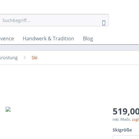
ovence
Handwerk & Tradition
Blog
srüstung
Ski
519,00
inkl. MwSt.
zzg
Skigröße