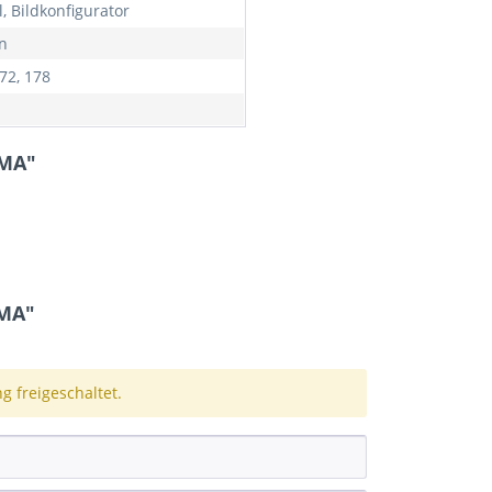
l, Bildkonfigurator
n
72, 178
GMA"
MA"
 freigeschaltet.