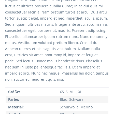
luctus et ultrices posuere cubilia Curae; In ac dui quis mi
consectetuer lacinia. Nam pretium turpis et arcu. Duis arcu
tortor, suscipit eget, imperdiet nec, imperdiet iaculis, ipsum.
Sed aliquam ultrices mauris. Integer ante arcu, accumsan a,
consectetuer eget, posuere ut, mauris. Praesent adipiscing.
Phasellus ullamcorper ipsum rutrum nunc. Nunc nonummy
metus. Vestibulum volutpat pretium libero. Cras id dui.
Aenean ut eros et nisl sagittis vestibulum. Nullam nulla
eros, ultricies sit amet, nonummy id, imperdiet feugiat,
pede. Sed lectus. Donec mollis hendrerit risus. Phasellus
nec sem in justo pellentesque facilisis. Etiam imperdiet
imperdiet orci. Nunc nec neque. Phasellus leo dolor, tempus
non, auctor et, hendrerit quis, nisi.
Größe:
XS, S, M, L, XL
Farbe:
Blau, Schwarz
Material:
Schurwolle, Merino