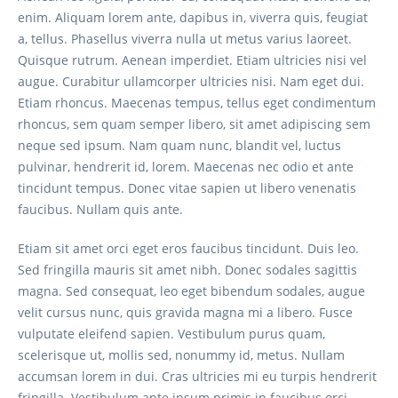
enim. Aliquam lorem ante, dapibus in, viverra quis, feugiat
a, tellus. Phasellus viverra nulla ut metus varius laoreet.
Quisque rutrum. Aenean imperdiet. Etiam ultricies nisi vel
augue. Curabitur ullamcorper ultricies nisi. Nam eget dui.
Etiam rhoncus. Maecenas tempus, tellus eget condimentum
rhoncus, sem quam semper libero, sit amet adipiscing sem
neque sed ipsum. Nam quam nunc, blandit vel, luctus
pulvinar, hendrerit id, lorem. Maecenas nec odio et ante
tincidunt tempus. Donec vitae sapien ut libero venenatis
faucibus. Nullam quis ante.
Etiam sit amet orci eget eros faucibus tincidunt. Duis leo.
Sed fringilla mauris sit amet nibh. Donec sodales sagittis
magna. Sed consequat, leo eget bibendum sodales, augue
velit cursus nunc, quis gravida magna mi a libero. Fusce
vulputate eleifend sapien. Vestibulum purus quam,
scelerisque ut, mollis sed, nonummy id, metus. Nullam
accumsan lorem in dui. Cras ultricies mi eu turpis hendrerit
fringilla. Vestibulum ante ipsum primis in faucibus orci