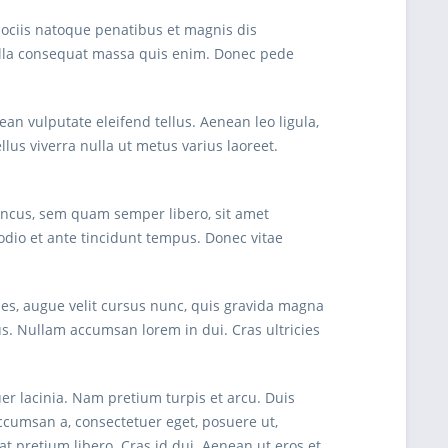
ociis natoque penatibus et magnis dis
Nulla consequat massa quis enim. Donec pede
n vulputate eleifend tellus. Aenean leo ligula,
ellus viverra nulla ut metus varius laoreet.
oncus, sem quam semper libero, sit amet
dio et ante tincidunt tempus. Donec vitae
les, augue velit cursus nunc, quis gravida magna
s. Nullam accumsan lorem in dui. Cras ultricies
uer lacinia. Nam pretium turpis et arcu. Duis
 accumsan a, consectetuer eget, posuere ut,
pretium libero. Cras id dui. Aenean ut eros et