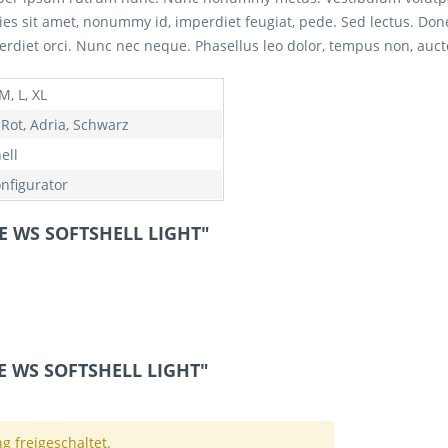
icies sit amet, nonummy id, imperdiet feugiat, pede. Sed lectus. Don
erdiet orci. Nunc nec neque. Phasellus leo dolor, tempus non, auctor
 M, L, XL
 Rot, Adria, Schwarz
ell
onfigurator
KE WS SOFTSHELL LIGHT"
E WS SOFTSHELL LIGHT"
 freigeschaltet.