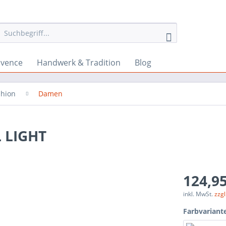
ovence
Handwerk & Tradition
Blog
shion
Damen
 LIGHT
124,95
inkl. MwSt.
zzg
Farbvariant