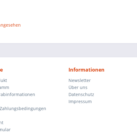
 angesehen
ce
Informationen
dukt
Newsletter
ramm
Über uns
orabinformationen
Datenschutz
Impressum
 Zahlungsbedingungen
ht
mular