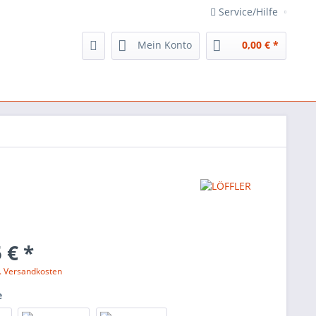
Service/Hilfe
Mein Konto
0,00 € *
 € *
l. Versandkosten
e