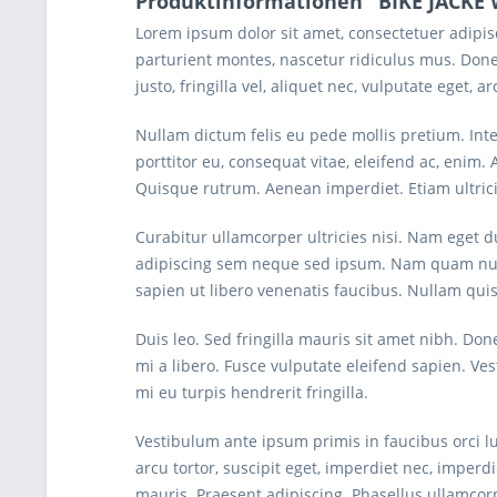
Produktinformationen "BIKE JACKE
Lorem ipsum dolor sit amet, consectetuer adipi
parturient montes, nascetur ridiculus mus. Done
justo, fringilla vel, aliquet nec, vulputate eget, a
Nullam dictum felis eu pede mollis pretium. Int
porttitor eu, consequat vitae, eleifend ac, enim. 
Quisque rutrum. Aenean imperdiet. Etiam ultrici
Curabitur ullamcorper ultricies nisi. Nam eget
adipiscing sem neque sed ipsum. Nam quam nunc, 
sapien ut libero venenatis faucibus. Nullam quis 
Duis leo. Sed fringilla mauris sit amet nibh. D
mi a libero. Fusce vulputate eleifend sapien. V
mi eu turpis hendrerit fringilla.
Vestibulum ante ipsum primis in faucibus orci lu
arcu tortor, suscipit eget, imperdiet nec, imperd
mauris. Praesent adipiscing. Phasellus ullamco