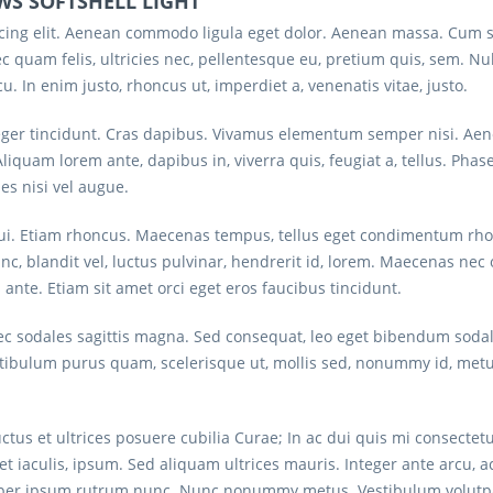
 WS SOFTSHELL LIGHT"
scing elit. Aenean commodo ligula eget dolor. Aenean massa. Cum s
c quam felis, ultricies nec, pellentesque eu, pretium quis, sem. 
rcu. In enim justo, rhoncus ut, imperdiet a, venenatis vitae, justo.
eger tincidunt. Cras dapibus. Vivamus elementum semper nisi. Aenea
Aliquam lorem ante, dapibus in, viverra quis, feugiat a, tellus. Phas
es nisi vel augue.
 dui. Etiam rhoncus. Maecenas tempus, tellus eget condimentum rh
blandit vel, luctus pulvinar, hendrerit id, lorem. Maecenas nec o
ante. Etiam sit amet orci eget eros faucibus tincidunt.
onec sodales sagittis magna. Sed consequat, leo eget bibendum soda
estibulum purus quam, scelerisque ut, mollis sed, nonummy id, metu
ctus et ultrices posuere cubilia Curae; In ac dui quis mi consectet
iet iaculis, ipsum. Sed aliquam ultrices mauris. Integer ante arcu,
rper ipsum rutrum nunc. Nunc nonummy metus. Vestibulum volutpat 