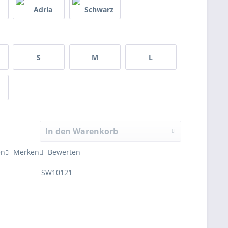
S
M
L
In den Warenkorb
en
Merken
Bewerten
SW10121