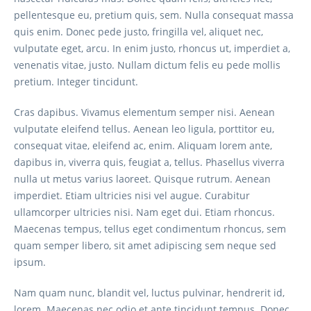
pellentesque eu, pretium quis, sem. Nulla consequat massa
quis enim. Donec pede justo, fringilla vel, aliquet nec,
vulputate eget, arcu. In enim justo, rhoncus ut, imperdiet a,
venenatis vitae, justo. Nullam dictum felis eu pede mollis
pretium. Integer tincidunt.
Cras dapibus. Vivamus elementum semper nisi. Aenean
vulputate eleifend tellus. Aenean leo ligula, porttitor eu,
consequat vitae, eleifend ac, enim. Aliquam lorem ante,
dapibus in, viverra quis, feugiat a, tellus. Phasellus viverra
nulla ut metus varius laoreet. Quisque rutrum. Aenean
imperdiet. Etiam ultricies nisi vel augue. Curabitur
ullamcorper ultricies nisi. Nam eget dui. Etiam rhoncus.
Maecenas tempus, tellus eget condimentum rhoncus, sem
quam semper libero, sit amet adipiscing sem neque sed
ipsum.
Nam quam nunc, blandit vel, luctus pulvinar, hendrerit id,
lorem. Maecenas nec odio et ante tincidunt tempus. Donec